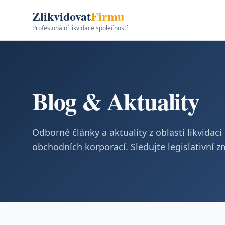
Zlikvidovat
Firmu
Profesionální likvidace společností
Blog & Aktuality
Odborné články a aktuality z oblasti likvidac
obchodních korporací. Sledujte legislativní z