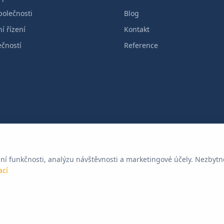
polečnosti
Blog
í řízení
Kontakt
ečností
Reference
ní funkčnosti, analýzu návštěvnosti a marketingové účely. Nezbytné 
o): Příční 118/10, 602 00 Brno. Regionální kancelář není samostatn
ací