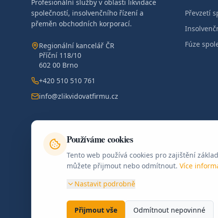
Profesionální služby v oblasti likvidace
společností, insolvenčního řízení a
Převzetí s
přeměn obchodních korporací.
Insolvenčn
Fúze spol
Regionální kancelář ČR
Příční 118/10
602 00 Brno
+420 510 510 761
info@zlikvidovatfirmu.cz
Používáme cookies
MD Corporate Advisory LLC
— provozovatel webu
Tento web používá cookies pro zajištění základ
Regionální kancelář ČR (kontaktní a administrativní míst
můžete přijmout nebo odmítnout.
Více inform
©
2026
MD Corporate Advisory LLC. Všechna práva vyhrazena.
Nastavit podrobně
Přijmout vše
Odmítnout nepovinné