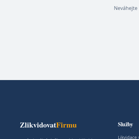
Neváhejte 
Zlikvidovat
Firmu
Služby
Likvidace 