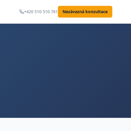
+420 510 510 761
Nezávazná konzultace