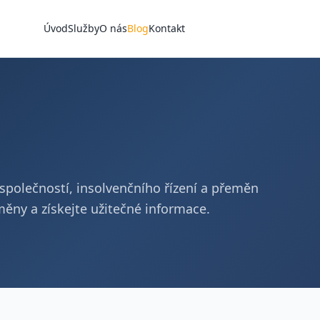
Úvod
Služby
O nás
Blog
Kontakt
í společností, insolvenčního řízení a přeměn
měny a získejte užitečné informace.