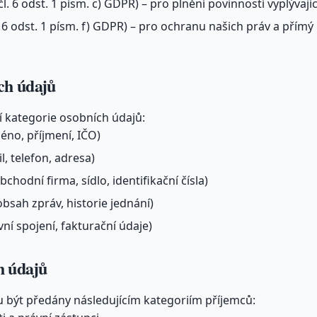
čl. 6 odst. 1 písm. c) GDPR) – pro plnění povinností vyplývají
. 6 odst. 1 písm. f) GDPR) – pro ochranu našich práv a přímý
ch údajů
 kategorie osobních údajů:
méno, příjmení, IČO)
l, telefon, adresa)
chodní firma, sídlo, identifikační čísla)
bsah zpráv, historie jednání)
ní spojení, fakturační údaje)
h údajů
 být předány následujícím kategoriím příjemců: