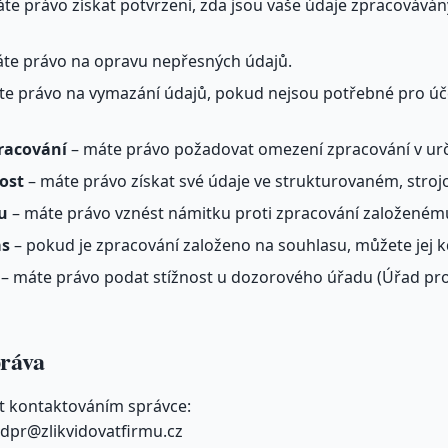
te právo získat potvrzení, zda jsou vaše údaje zpracováván
te právo na opravu nepřesných údajů.
e právo na vymazání údajů, pokud nejsou potřebné pro účel
racování
– máte právo požadovat omezení zpracování v urč
ost
– máte právo získat své údaje ve strukturovaném, stroj
u
– máte právo vznést námitku proti zpracování založené
as
– pokud je zpracování založeno na souhlasu, můžete jej k
– máte právo podat stížnost u dozorového úřadu (Úřad pr
práva
t kontaktováním správce:
dpr@zlikvidovatfirmu.cz