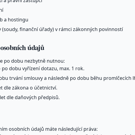
i a právní zástupci
ní
eb a hostingu
 (soudy, finanční úřady) v rámci zákonných povinností
 osobních údajů
e po dobu nezbytně nutnou:
 po dobu vyřízení dotazu, max. 1 rok.
obu trvání smlouvy a následně po dobu běhu promlčecích lhů
et dle zákona o účetnictví.
let dle daňových předpisů.
áním osobních údajů máte následující práva: