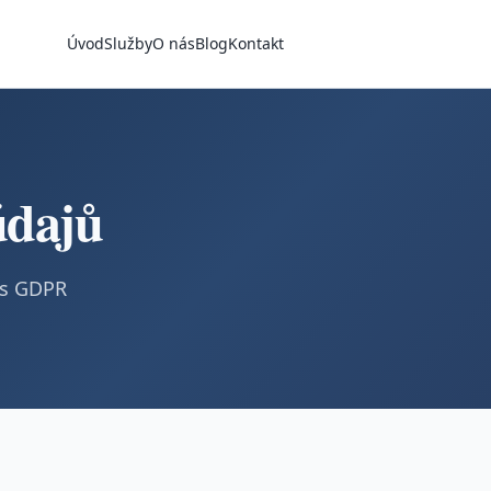
Úvod
Služby
O nás
Blog
Kontakt
údajů
 s GDPR