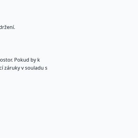
držení.
ostor. Pokud by k
cí záruky v souladu s