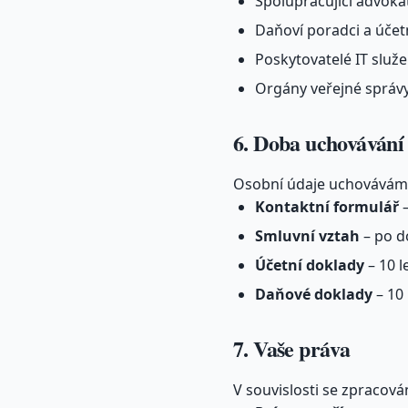
Spolupracující advokát
Daňoví poradci a účet
Poskytovatelé IT služ
Orgány veřejné správy
6. Doba uchovávání
Osobní údaje uchovávám
Kontaktní formulář
–
Smluvní vztah
– po d
Účetní doklady
– 10 l
Daňové doklady
– 10 
7. Vaše práva
V souvislosti se zpracov