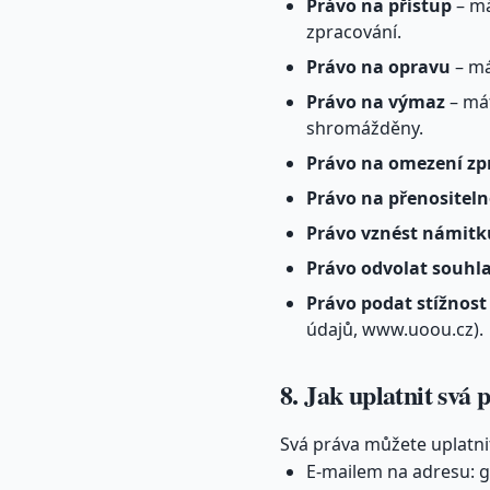
Právo na přístup
– má
zpracování.
Právo na opravu
– má
Právo na výmaz
– mát
shromážděny.
Právo na omezení zp
Právo na přenositeln
Právo vznést námitk
Právo odvolat souhl
Právo podat stížnost
údajů, www.uoou.cz).
8. Jak uplatnit svá 
Svá práva můžete uplatni
E-mailem na adresu: g