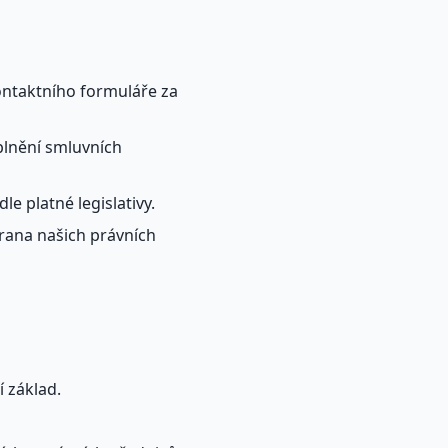
ontaktního formuláře za
plnění smluvních
e platné legislativy.
hrana našich právních
í základ.